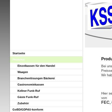
Startseite
Prod
Produkte
Einzelkassen für den Handel
Bei uns
Preiss
Waagen
Wir ha
Branchenlösungen Bäckerei
Gastronomiekassen
Kellner Funk-Ruf
Hier s
Gäste Funk-Ruf
von
FEC, 
Zubehör
GoBD/GDPdU-konform