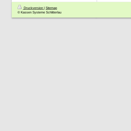
Druckversion
|
Sitemap
© Kassen Systeme Schlitterlau