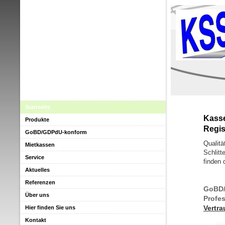
Startseite
Kas
Produkte
Regis
GoBD/GDPdU-konform
Qualit
Mietkassen
Schlitt
Service
finden 
Aktuelles
Referenzen
GoBD/
Über uns
Profes
Vertra
Hier finden Sie uns
Kontakt